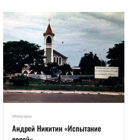
Ссылки
Мемуары
рубрик
Андрей Никитин «Испытание
верой»