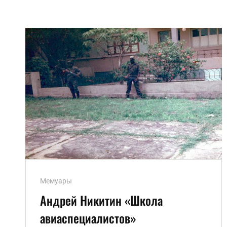
Ссылки
Мемуары
рубрик
Андрей Никитин «Школа
авиаспециалистов»