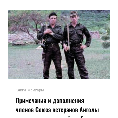
Ссылки
Книги
,
Мемуары
рубрик
Примечания и дополнения
членов Союза ветеранов Анголы