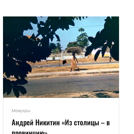
Ссылки
Мемуары
рубрик
Андрей Никитин «Из столицы – в
провинцию»