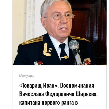
Ссылки
Мемуары
рубрик
«Товарищ Иван». Воспоминания
Вячеслава Федоровича Ширяева,
капитана первого ранга в