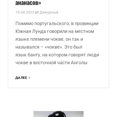
ананасов»
19.04.2023
от
Дежурный
Помимо португальского, в провинции
Южная Лунда говорили на местном
языке племени чокве, он так и
назывался – «чокве». Это был
язык банту, на котором говорят люди
чокве в восточной части Анголы
АНДРЕЙ
ДАЛЕЕ
НИКИТИН
«ЗЕМЛЯ
АНАНАСОВ»