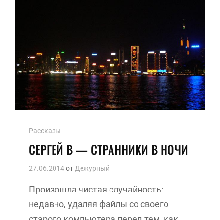
БОРТПЕРЕВОДЧИКА.
Ссылки
Рассказы
рубрик
СЕРГЕЙ В — СТРАННИКИ В НОЧИ
27.06.2014
от
Дежурный
Произошла чистая случайность:
недавно, удаляя файлы со своего
старого компьютера перед тем, как