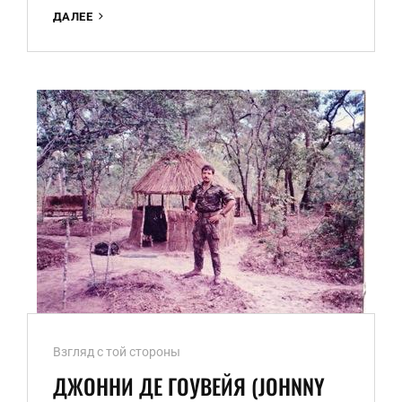
ТАТЬЯНА
ДАЛЕЕ
ДАВЫДОВА
—
ПУТИ-
ДОРОГИ
АНГОЛЫ
Ссылки
Взгляд с той стороны
рубрик
ДЖОННИ ДЕ ГОУВЕЙЯ (JOHNNY