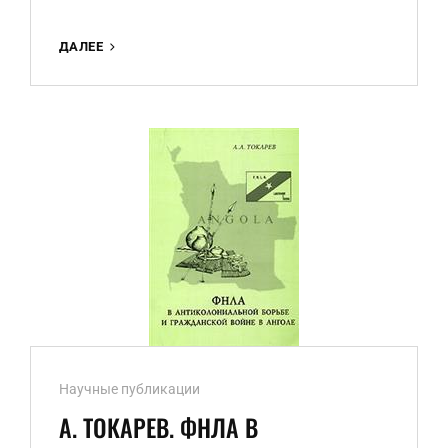
С.
ДАЛЕЕ
КОЛОМНИН.
«СМЕРТЕЛЬНЫЙ
УКУС
«ЦЕРБЕРА»
Ссылки
Научные публикации
рубрик
А. ТОКАРЕВ. ФНЛА В