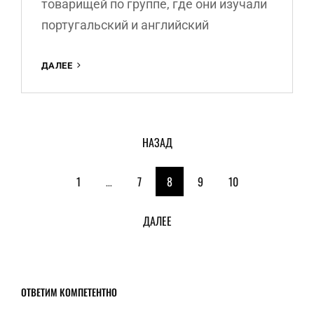
товарищей по группе, где они изучали
португальский и английский
АНДРЕЙ
ДАЛЕЕ
ПОЛЯКОВ
—
С
МЕЧТОЙ,
<span
СЛОВАРЕМ
НАЗАД
И
class="meta-
ОТВАГОЙ.
1
…
7
8
9
10
nav
screen-
ДАЛЕЕ
reader-
text">Страница
ОТВЕТИМ КОМПЕТЕНТНО
</span>