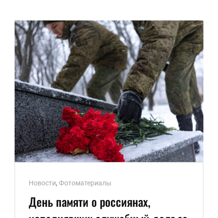
Ссылки
Новости
,
Фотоматериалы
рубрик
День памяти о россиянах,