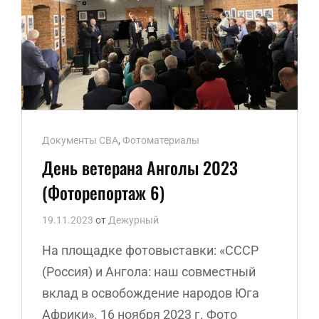
Ссылки
Документы СВА
,
Фотоматериалы
рубрик
День ветерана Анголы 2023
(Фоторепортаж 6)
19.11.2023
от
Дежурный
На площадке фотовыставки: «СССР
(Россия) и Ангола: наш совместный
вклад в освобождение народов Юга
Африки». 16 ноября 2023 г. Фото