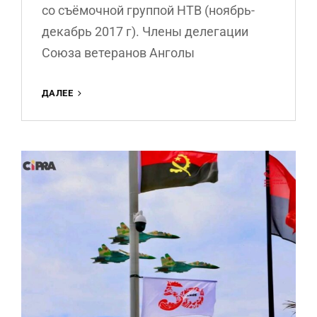
со съёмочной группой НТВ (ноябрь-
декабрь 2017 г). Члены делегации
Союза ветеранов Анголы
ПОСЕЩЕНИЕ
ДАЛЕЕ
МЕМОРИАЛЬНОГО
КОМПЛЕКСА
ПЕРВОГО
ПРЕЗИДЕНТА
МОЗАМБИКА
САМОРЫ
МОИЗЕША
МАШЕЛА
В
МБУЗИНИ
(ДРАКОНОВЫ
ГОРЫ,
ЮАР,
2017
Г.)