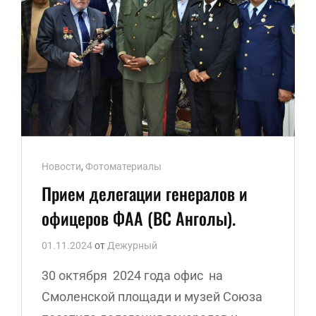
Ссылки
Новости
,
Фотоматериалы
рубрик
Прием делегации генералов и
офицеров ФАА (ВС Анголы).
01.11.2024
от
Дежурный
30 октября 2024 года офис на
Смоленской площади и музей Союза