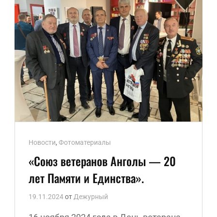
Ссылки
Новости
,
Фотоматериалы
рубрик
«Союз ветеранов Анголы — 20
лет Памяти и Единства».
19.11.2024
от
Дежурный