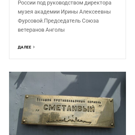
России под руководством директора
музея академии Ирины Алексеевны
Фурсовой.Председатель Союза
ветеранов Анголы
РЕЗИДЕНЦИЮ
ДАЛЕЕ
И
МУЗЕЙ
СОЮЗА
ВЕТЕРАНОВ
АНГОЛЫ
В
МОСКВЕ
ПОСЕТИЛА
ГРУППА
СТУДЕНТОВ.