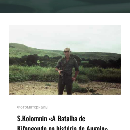
Ссылки
Фотоматериалы
рубрик
S.Kolomnin «A Batalha de
Kifangondo na história de Angola».