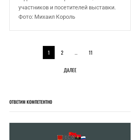
участников и посетителей выставки.
Фото: Михаил Король
<span
1
2
…
11
class="meta-
ДАЛЕЕ
nav
screen-
reader-
ОТВЕТИМ КОМПЕТЕНТНО
text">Страница
</span>