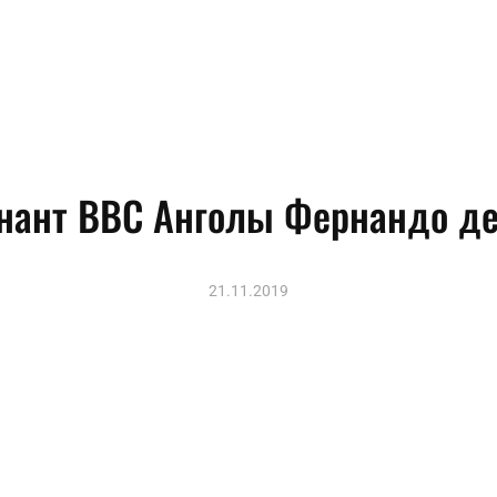
енант ВВС Анголы Фернандо де
21.11.2019