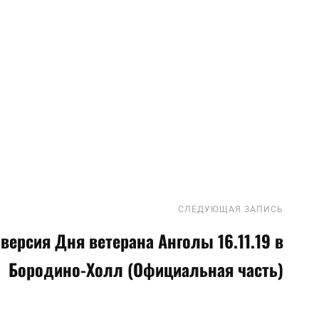
СЛЕДУЮЩАЯ ЗАПИСЬ
След
запис
ерсия Дня ветерана Анголы 16.11.19 в
Бородино-Холл (Официальная часть)