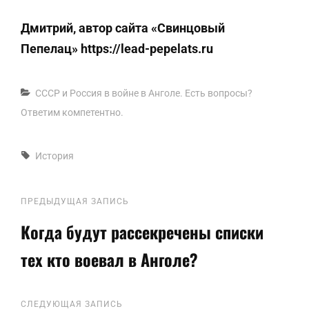
Дмитрий, автор сайта «Свинцовый
Пепелац»
https://lead-pepelats.ru
Рубрики
СССР и Россия в войне в Анголе. Есть вопросы?
Ответим компетентно.
Метки,
История
Навигация
Предыдущая
ПРЕДЫДУЩАЯ ЗАПИСЬ
запись
Когда будут рассекречены списки
по
тех кто воевал в Анголе?
записям
Следующая
СЛЕДУЮЩАЯ ЗАПИСЬ