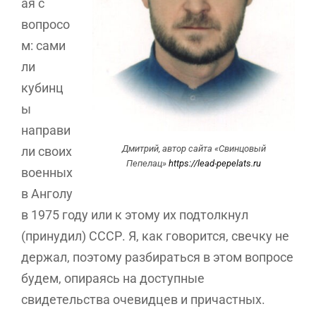
ая с
вопросо
м: сами
ли
кубинц
ы
направи
Дмитрий, автор сайта «Свинцовый
ли своих
Пепелац»
https://lead-pepelats.ru
военных
в Анголу
в 1975 году или к этому их подтолкнул
(принудил) СССР. Я, как говорится, свечку не
держал, поэтому разбираться в этом вопросе
будем, опираясь на доступные
свидетельства очевидцев и причастных.