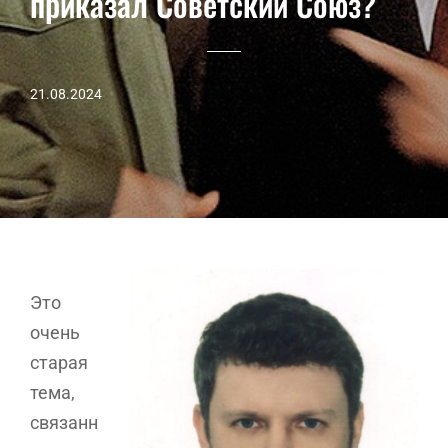
приказал Советский Союз?
21.08.2024
Это
очень
старая
тема,
связанн