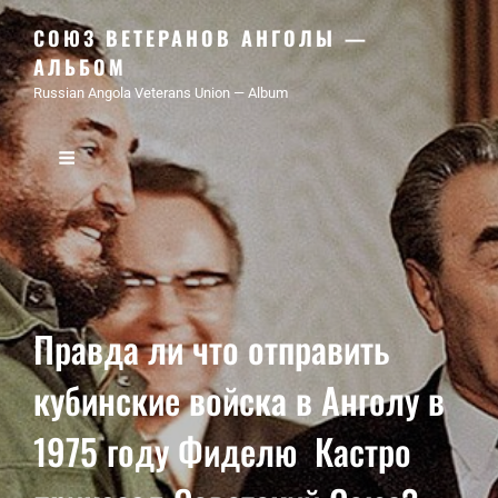
СОЮЗ ВЕТЕРАНОВ АНГОЛЫ —
АЛЬБОМ
Russian Angola Veterans Union — Album
Правда ли что отправить
кубинские войска в Анголу в
1975 году Фиделю Кастро